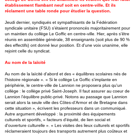
établissement flambant neuf soit en centre-ville. Et ils
réclament une table ronde pour étudier la question.
J
eudi dernier, syndiqués et sympathisants de la Fédération
syndicale unitaire (FSU) s'étaient prononcés majoritairement pour
un maintien du
collège Le Goffic
en centre-ville. Hier, après s'être
réunis en assemblée générale, 38 enseignants (soit plus de 90 %
des effectifs) ont donné leur position. Et d'une voix unanime, elle
rejoint celle du syndicat.
Au nom de la laïcité
Au nom de la laïcité d'abord et des « équilibres scolaires nés de
l'histoire régionale ». « Si le
collège Le Goffic
s'implante en
périphérie, le centre-ville de
Lannion
ne proposera plus qu'un
collège : le collège privé Saint-Joseph. Il faut assurer au coeur de
Lannion
l'équilibre public-privé. Notons au passage que
Lannion
serait alors la seule ville des Côtes-d'Armor et de Bretagne dans
cette situation », écrivent les professeurs dans un communiqué.
Autre argument développé : la proximité des équipements
culturels et sportifs, « facteurs d'équité, de lien social et
d'ouverture culturelle ». « Les visites des lieux culturels et sportifs
réclameraient toujours des transports autrement plus coûteux et