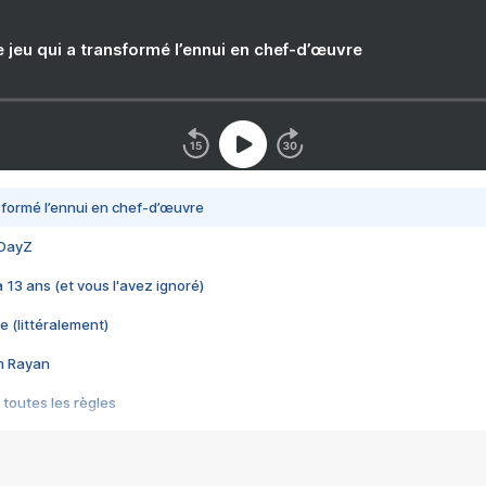
e jeu qui a transformé l’ennui en chef-d’œuvre
nsformé l’ennui en chef-d’œuvre
 DayZ
 a 13 ans (et vous l'avez ignoré)
e (littéralement)
im Rayan
 toutes les règles
s les jeux vidéo
us choquant de Rockstar ? - Le scandale BULLY