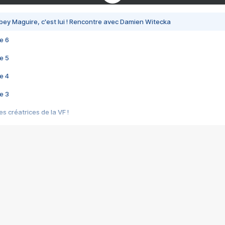
bey Maguire, c'est lui ! Rencontre avec Damien Witecka
e 6
e 5
e 4
e 3
s créatrices de la VF !
e 2
e 1
e Mektoub My Love arrive enfin ! Rencontre avec Shaïn Boumedine et Sal
i : après Toni en famille
elle réalise le bouleversant Dites lui que je l'aime
ais ! Rencontre autour de Vie privée de Rebecca Zlotowski