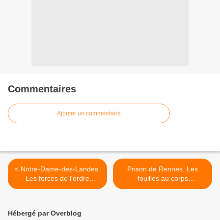
Commentaires
Ajouter un commentaire
< Notre-Dame-des-Landes.
Prison de Rennes. Les
Les forces de l'ordre
fouilles au corps
chargent, la riposte
systématiques suspendues
s'organise (Le Tél)
(Le Tél + Rue 89) >
Hébergé par Overblog