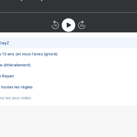
 DayZ
 a 13 ans (et vous l'avez ignoré)
e (littéralement)
im Rayan
 toutes les règles
s les jeux vidéo
us choquant de Rockstar ? - Le scandale BULLY
e plus moche de Steam
du RÊVE tourne au CAUCHEMAR