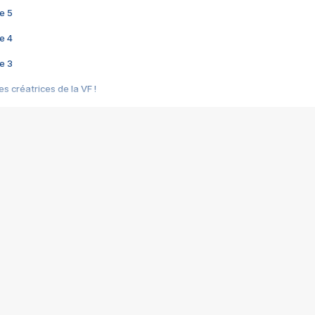
e 5
e 4
e 3
s créatrices de la VF !
e 2
e 1
e Mektoub My Love arrive enfin ! Rencontre avec Shaïn Boumedine et Sal
i : après Toni en famille
elle réalise le bouleversant Dites lui que je l'aime
ais ! Rencontre autour de Vie privée de Rebecca Zlotowski
 de Marguerite, Grave... Rencontre avec Ella Rumpf
 Les Rêveurs, un film intime sur la santé mentale