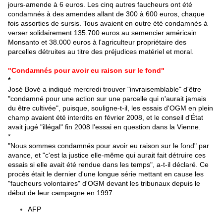
jours-amende à 6 euros. Les cinq autres faucheurs ont été
condamnés à des amendes allant de 300 à 600 euros, chaque
fois assorties de sursis. Tous avaient en outre été condamnés à
verser solidairement 135.700 euros au semencier américain
Monsanto et 38.000 euros à l'agriculteur propriétaire des
parcelles détruites au titre des préjudices matériel et moral.
"Condamnés pour avoir eu raison sur le fond"
*
José Bové a indiqué mercredi trouver "invraisemblable" d'être
"condamné pour une action sur une parcelle qui n'aurait jamais
du être cultivée", puisque, souligne-t-il, les essais d'
OGM
en plein
champ avaient été interdits en février 2008, et le conseil d'État
avait jugé "illégal" fin 2008 l'essai en question dans la Vienne.
*
"Nous sommes condamnés pour avoir eu raison sur le fond" par
avance, et "c'est la
justice
elle-même qui aurait fait détruire ces
essais si elle avait été rendue dans les temps", a-t-il déclaré. Ce
procès était le dernier d'une longue série mettant en cause les
"
faucheurs volontaires
" d'
O
G
M
devant les tribunaux depuis le
début de leur campagne en 1997.
AFP