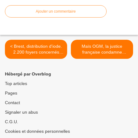
Ajouter un commentaire
< Brest, distribution d'iode.
Maïs OGM, la justice
2.200 foyers concernés
française condamne
(LT)
définitivement huit
faucheurs dont José Bové
(LT) >
Hébergé par Overblog
Top articles
Pages
Contact
Signaler un abus
C.G.U.
Cookies et données personnelles