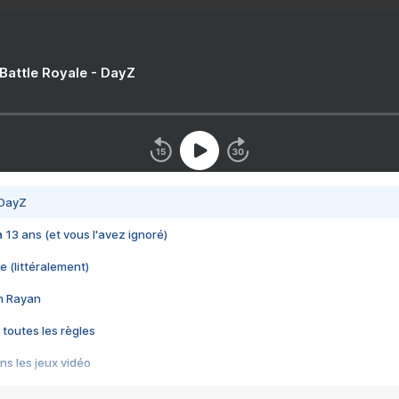
 Battle Royale - DayZ
 DayZ
 a 13 ans (et vous l'avez ignoré)
e (littéralement)
im Rayan
 toutes les règles
s les jeux vidéo
us choquant de Rockstar ? - Le scandale BULLY