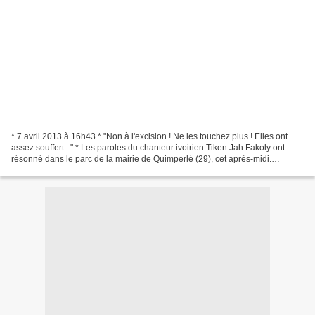
* 7 avril 2013 à 16h43 * "Non à l'excision ! Ne les touchez plus ! Elles ont
assez souffert..." * Les paroles du chanteur ivoirien Tiken Jah Fakoly ont
résonné dans le parc de la mairie de Quimperlé (29), cet après-midi.
Plantation d'un arbre (un charme),...