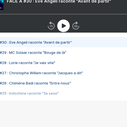
FACE A #30 : Eve Angeli raconte "Avant de partir"
#30 : Eve Angeli raconte "Avant de partir"
#29 : MC Solaar raconte "Bouge de là"
28 : Lorie raconte "Je vais vite"
#27 : Christophe Willem raconte "Jacques a dit"
#26 : Chimène Badi raconte "Entre nous"
#25 : Indochine raconte "3e sexe"
#24 : Zaho raconte "C'est chelou"
#23 : Patrick Bruel raconte "Au café des délices"
#22 : Kyo raconte "Le chemin"