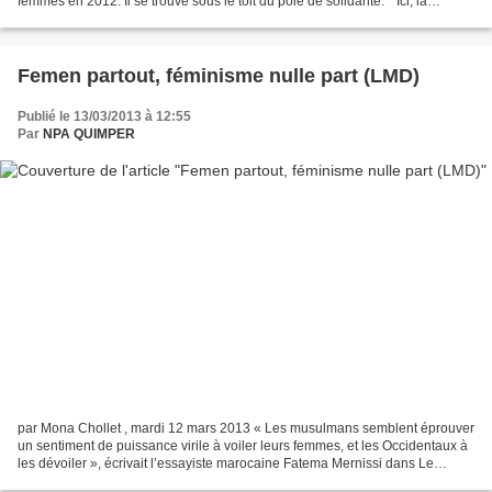
femmes en 2012. Il se trouve sous le toit du pôle de solidarité. * Ici, la
violence n'est pas uniquement physique....
Femen partout, féminisme nulle part (LMD)
Publié le 13/03/2013 à 12:55
Par
NPA QUIMPER
par Mona Chollet , mardi 12 mars 2013 « Les musulmans semblent éprouver
un sentiment de puissance virile à voiler leurs femmes, et les Occidentaux à
les dévoiler », écrivait l’essayiste marocaine Fatema Mernissi dans Le
Harem et l’Occident (Albin Michel,...