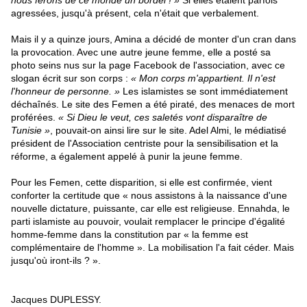
nous ferons de ce monde un bordel ! »
Si elles étaient parfois
agressées, jusqu'à présent, cela n'était que verbalement.
Mais il y a quinze jours, Amina a décidé de monter d'un cran dans
la provocation. Avec une autre jeune femme, elle a posté sa
photo seins nus sur la page Facebook de l'association, avec ce
slogan écrit sur son corps :
« Mon corps m'appartient. Il n'est
l'honneur de
personne. »
Les islamistes se sont immédiatement
déchaînés. Le site des Femen a été piraté, des menaces de mort
proférées.
« Si Dieu le veut, ces saletés vont disparaître de
Tunisie »
, pouvait-on ainsi lire sur le site. Adel Almi, le médiatisé
président de l'Association centriste pour la sensibilisation et la
réforme, a également appelé à punir la jeune femme.
Pour les Femen, cette disparition, si elle est confirmée, vient
conforter la certitude que « nous assistons à la naissance d'une
nouvelle dictature, puissante, car elle est religieuse. Ennahda, le
parti islamiste au pouvoir, voulait remplacer le principe d'égalité
homme-femme dans la constitution par « la femme est
complémentaire de l'homme ». La mobilisation l'a fait céder. Mais
jusqu'où iront-ils ? ».
Jacques DUPLESSY.