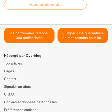
Ajouter un commentaire
< Chartres-de-Bretagne.
Quimper. Une quarantaine
300 antifascistes
de manifestants pour une
manifestent contre "Jeune
terre sans pesticides (OF) >
Bretagne" (LT + OF)
Hébergé par Overblog
Top articles
Pages
Contact
Signaler un abus
C.G.U.
Cookies et données personnelles
Préférences cookies