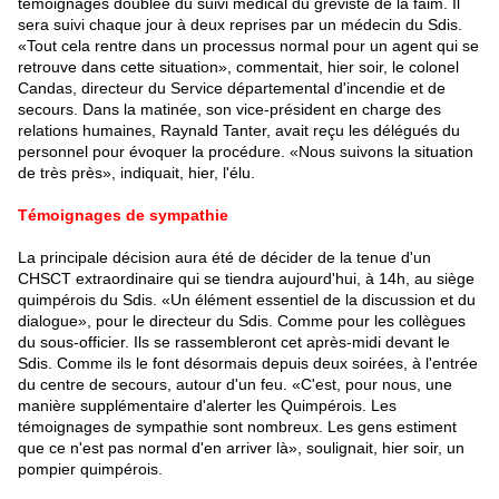
témoignages doublée du suivi médical du gréviste de la faim. Il
sera suivi chaque jour à deux reprises par un médecin du Sdis.
«Tout cela rentre dans un processus normal pour un agent qui se
retrouve dans cette situation», commentait, hier soir, le colonel
Candas, directeur du Service départemental d'incendie et de
secours. Dans la matinée, son vice-président en charge des
relations humaines,
Raynald Tanter
, avait reçu les délégués du
personnel pour évoquer la procédure. «Nous suivons la situation
de très près», indiquait, hier, l'élu.
Témoignages de sympathie
La principale décision aura été de décider de la tenue d'un
CHSCT extraordinaire qui se tiendra aujourd'hui, à 14h, au siège
quimpérois du Sdis. «Un élément essentiel de la discussion et du
dialogue», pour le directeur du Sdis. Comme pour les collègues
du sous-officier. Ils se rassembleront cet après-midi devant le
Sdis. Comme ils le font désormais depuis deux soirées, à l'entrée
du centre de secours, autour d'un feu. «C'est, pour nous, une
manière supplémentaire d'alerter les Quimpérois. Les
témoignages de sympathie sont nombreux. Les gens estiment
que ce n'est pas normal d'en arriver là», soulignait, hier soir, un
pompier quimpérois.