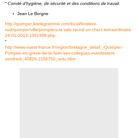
* Comité d'hygiène, de sécurité et des conditions de travail.
Jean Le Borgne
http://quimper.letelegramme.com/local/finistere-
sud/quimper/ville/pompiers-le-sdis-reunit-un-chsct-extraordinaire-
24-01-2013-1981998.php
*
http://www.ouest-france.fr/region/bretagne_detail_-Quimper.-
Pompier-en-greve-de-la-faim-ses-collegues-manifestent-
vendredi_40820-2156750_actu.Htm