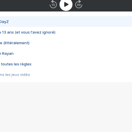
 DayZ
 a 13 ans (et vous l'avez ignoré)
e (littéralement)
im Rayan
 toutes les règles
s les jeux vidéo
us choquant de Rockstar ? - Le scandale BULLY
e plus moche de Steam
du RÊVE tourne au CAUCHEMAR
pendant 8 heures
it… à tort