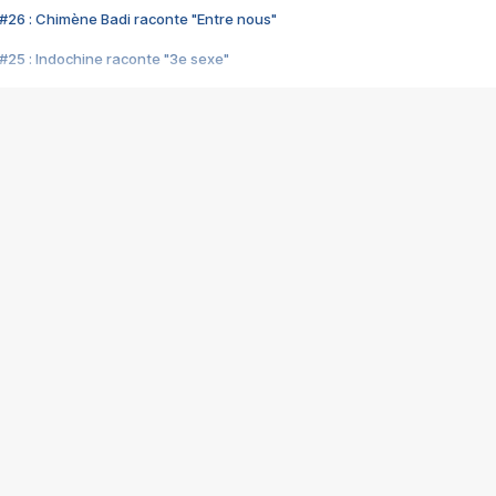
#26 : Chimène Badi raconte "Entre nous"
#25 : Indochine raconte "3e sexe"
#24 : Zaho raconte "C'est chelou"
#23 : Patrick Bruel raconte "Au café des délices"
#22 : Kyo raconte "Le chemin"
#21 : Nolwenn Leroy raconte "Cassé"
#20 : Patrick Hernandez raconte "Born to be alive"
#19 : Lorie raconte "Près de moi"
#18 : Michael Jones raconte "A nos actes manqués" (avec Jean-Jacque
#17 : Khaled raconte "Aïcha"
#16 : Corneille raconte "Parce qu'on vient de loin"
#15 : Indochine raconte "L'aventurier"