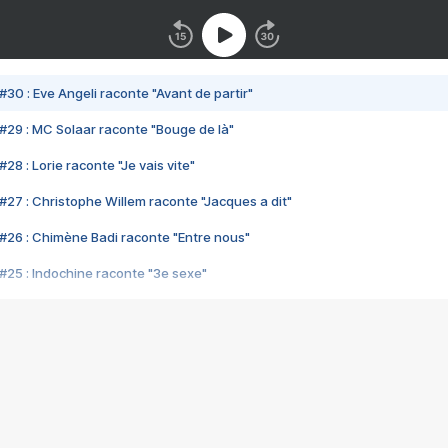
#30 : Eve Angeli raconte "Avant de partir"
#29 : MC Solaar raconte "Bouge de là"
28 : Lorie raconte "Je vais vite"
#27 : Christophe Willem raconte "Jacques a dit"
#26 : Chimène Badi raconte "Entre nous"
#25 : Indochine raconte "3e sexe"
#24 : Zaho raconte "C'est chelou"
#23 : Patrick Bruel raconte "Au café des délices"
#22 : Kyo raconte "Le chemin"
#21 : Nolwenn Leroy raconte "Cassé"