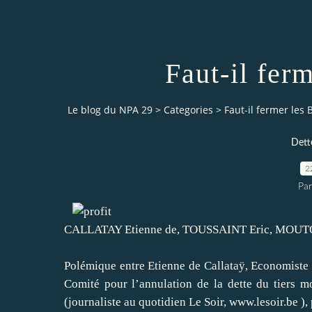
Faut-il fer
Le blog du NPA 29
>
Categories
>
Faut-il fermer les 
Dette
2
Pa
CALLATAY Etienne de, TOUSSAINT Eric, MOUTO
Polémique entre Etienne de Callataÿ, Economiste 
Comité pour l’annulation de la dette du tiers m
(journaliste au quotidien Le Soir,
www.lesoir.be
),