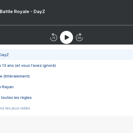
 Battle Royale - DayZ
 DayZ
 a 13 ans (et vous l'avez ignoré)
e (littéralement)
im Rayan
 toutes les règles
s les jeux vidéo
us choquant de Rockstar ? - Le scandale BULLY
e plus moche de Steam