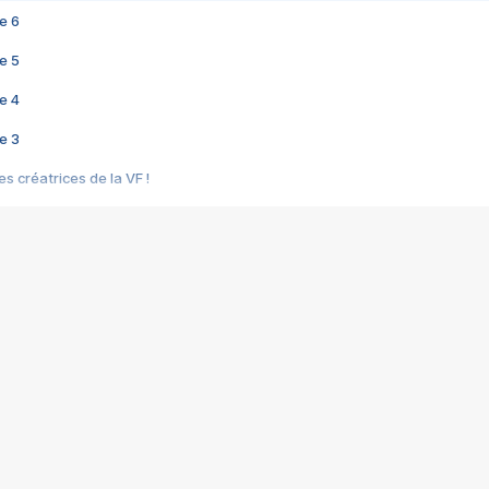
e 6
e 5
e 4
e 3
s créatrices de la VF !
e 2
e 1
e Mektoub My Love arrive enfin ! Rencontre avec Shaïn Boumedine et Sal
i : après Toni en famille
elle réalise le bouleversant Dites lui que je l'aime
ais ! Rencontre autour de Vie privée de Rebecca Zlotowski
 de Marguerite, Grave... Rencontre avec Ella Rumpf