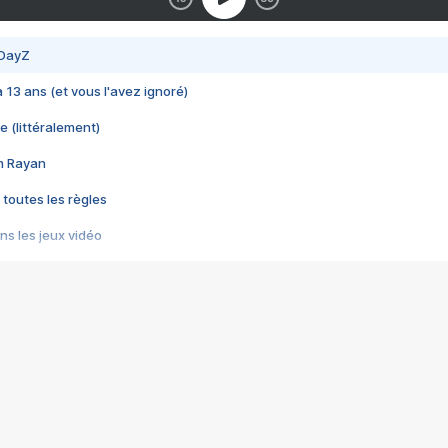
 DayZ
 a 13 ans (et vous l'avez ignoré)
e (littéralement)
im Rayan
 toutes les règles
s les jeux vidéo
us choquant de Rockstar ? - Le scandale BULLY
e plus moche de Steam
du RÊVE tourne au CAUCHEMAR
pendant 8 heures
it… à tort