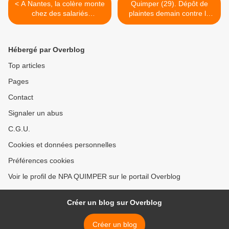
< A Nantes, la colère monte
Quimper (29). Dépôt de
chez des salariés
plaintes demain contre la
handicapés menacés de
base élèves >
licenciement
Hébergé par Overblog
Top articles
Pages
Contact
Signaler un abus
C.G.U.
Cookies et données personnelles
Préférences cookies
Voir le profil de NPA QUIMPER sur le portail Overblog
Créer un blog sur Overblog
Créer un blog