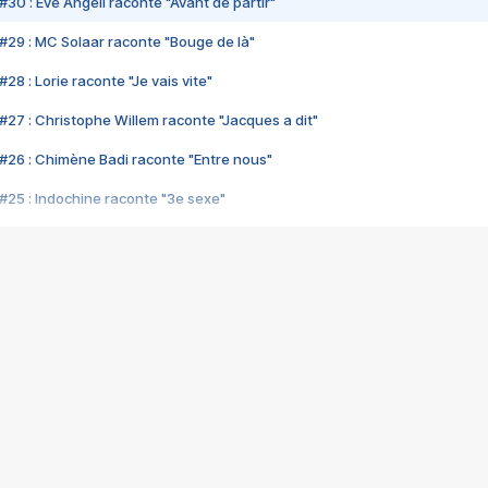
#30 : Eve Angeli raconte "Avant de partir"
#29 : MC Solaar raconte "Bouge de là"
28 : Lorie raconte "Je vais vite"
#27 : Christophe Willem raconte "Jacques a dit"
#26 : Chimène Badi raconte "Entre nous"
#25 : Indochine raconte "3e sexe"
#24 : Zaho raconte "C'est chelou"
#23 : Patrick Bruel raconte "Au café des délices"
#22 : Kyo raconte "Le chemin"
#21 : Nolwenn Leroy raconte "Cassé"
#20 : Patrick Hernandez raconte "Born to be alive"
#19 : Lorie raconte "Près de moi"
#18 : Michael Jones raconte "A nos actes manqués" (avec Jean-Jacque