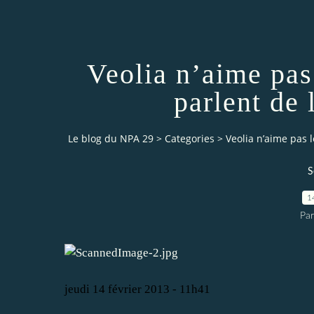
Veolia n’aime pas
parlent de
Le blog du NPA 29
>
Categories
>
Veolia n’aime pas 
S
1
Pa
jeudi 14 février 2013 - 11h41