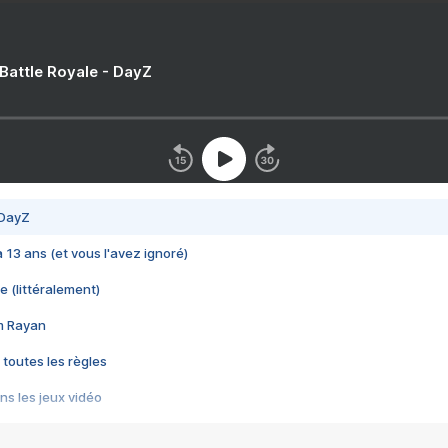
 Battle Royale - DayZ
 DayZ
 a 13 ans (et vous l'avez ignoré)
e (littéralement)
im Rayan
 toutes les règles
s les jeux vidéo
us choquant de Rockstar ? - Le scandale BULLY