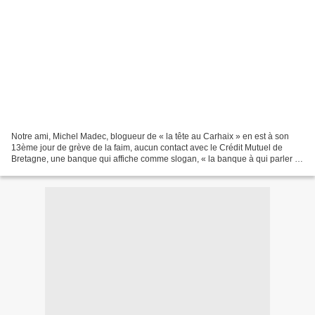
Notre ami, Michel Madec, blogueur de « la tête au Carhaix » en est à son
13ème jour de grève de la faim, aucun contact avec le Crédit Mutuel de
Bretagne, une banque qui affiche comme slogan, « la banque à qui parler ».
Même si nous nous inquiétons pour...