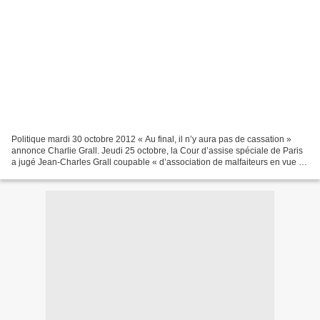
Politique mardi 30 octobre 2012 « Au final, il n’y aura pas de cassation »
annonce Charlie Grall. Jeudi 25 octobre, la Cour d’assise spéciale de Paris
a jugé Jean-Charles Grall coupable « d’association de malfaiteurs en vue de
préparer des actes de terrorisme...