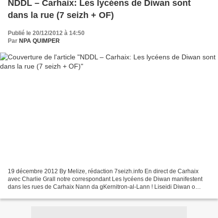
NDDL – Carhaix: Les lycéens de Diwan sont
dans la rue (7 seizh + OF)
Publié le 20/12/2012 à 14:50
Par
NPA QUIMPER
19 décembre 2012 By Melize, rédaction 7seizh.info En direct de Carhaix
avec Charlie Grall notre correspondant Les lycéens de Diwan manifestent
dans les rues de Carhaix Nann da gKernitron-al-Lann ! Liseidi Diwan o
vanifestiñ hiziv e Karaez Liseidi eus...