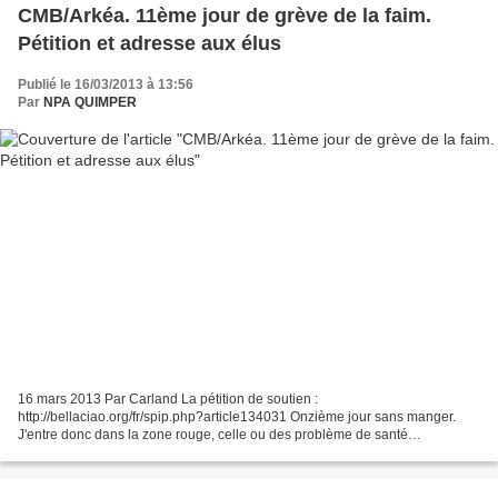
CMB/Arkéa. 11ème jour de grève de la faim.
Pétition et adresse aux élus
Publié le 16/03/2013 à 13:56
Par
NPA QUIMPER
16 mars 2013 Par Carland La pétition de soutien :
http://bellaciao.org/fr/spip.php?article134031 Onzième jour sans manger.
J'entre donc dans la zone rouge, celle ou des problème de santé
irrévversibles peuvent arriver à tout moment. Les courbatures s'installent,...