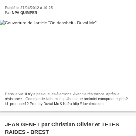
Publié le 27/04/2012 à 10:25
Par
NPA QUIMPER
Dans la vie, il n'y a pas que les élections. Avant la résistance, après la
résistance... Commande l'album: http://boutique.brokatof.com/product.php?
id_product=12 Prod by Duval Mc & Kafra http://duvalmc.com
http://www.myspace.com/djkafra Album disponible...
JEAN GENET par Christian Olivier et TETES
RAIDES - BREST