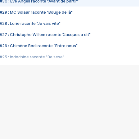
#30 : Eve Angeli raconte "Avant de partir"
#29 : MC Solaar raconte "Bouge de là"
28 : Lorie raconte "Je vais vite"
#27 : Christophe Willem raconte "Jacques a dit"
#26 : Chimène Badi raconte "Entre nous"
#25 : Indochine raconte "3e sexe"
#24 : Zaho raconte "C'est chelou"
#23 : Patrick Bruel raconte "Au café des délices"
#22 : Kyo raconte "Le chemin"
#21 : Nolwenn Leroy raconte "Cassé"
#20 : Patrick Hernandez raconte "Born to be alive"
#19 : Lorie raconte "Près de moi"
#18 : Michael Jones raconte "A nos actes manqués" (avec Jean-Jacque