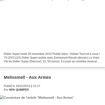
Didier Super lundi 29 novembre 2010 Publié dans : Hebdo Tout est à nous !
79 (25/11/10) Didier Super publie avec Emmanuel Reuzé (dessin) La Vraie
Vie de Didier Super (Delcourt, 10, 50 euros). Il a joué sa comédie musicale
Et si Didier Super était la réincarnation...
Melissmell - Aux Armes
Publié le 19/11/2010 à 11:17
Par
NPA QUIMPER