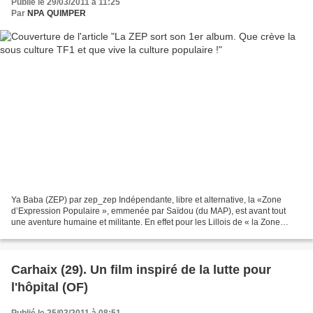
Publié le 29/03/2011 à 11:25
Par
NPA QUIMPER
Ya Baba (ZEP) par zep_zep Indépendante, libre et alternative, la «Zone
d’Expression Populaire », emmenée par Saïdou (du MAP), est avant tout
une aventure humaine et militante. En effet pour les Lillois de « la Zone
d’Expression Populaire », la musique...
Carhaix (29). Un film inspiré de la lutte pour
l'hôpital (OF)