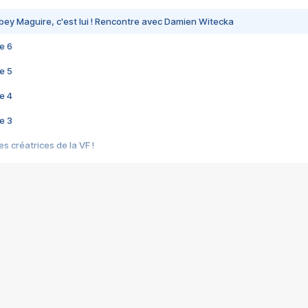
bey Maguire, c'est lui ! Rencontre avec Damien Witecka
e 6
e 5
e 4
e 3
s créatrices de la VF !
e 2
e 1
e Mektoub My Love arrive enfin ! Rencontre avec Shaïn Boumedine et Sal
i : après Toni en famille
elle réalise le bouleversant Dites lui que je l'aime
ais ! Rencontre autour de Vie privée de Rebecca Zlotowski