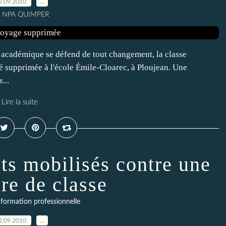
2.09.2010
…
r NPA QUIMPER
 académique se défend de tout changement, la classe
té supprimée à l'école Émile-Cloarec, à Ploujean. Une
...
Lire la suite
ts mobilisés contre une
re de classe
formation professionnelle
2.09.2010
…