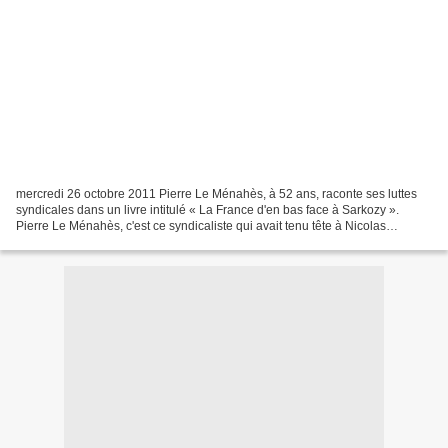
mercredi 26 octobre 2011 Pierre Le Ménahès, à 52 ans, raconte ses luttes
syndicales dans un livre intitulé « La France d'en bas face à Sarkozy ».
Pierre Le Ménahès, c'est ce syndicaliste qui avait tenu tête à Nicolas
Sarkozy surTF1 en janvier 2010. Aujourd'hui,...