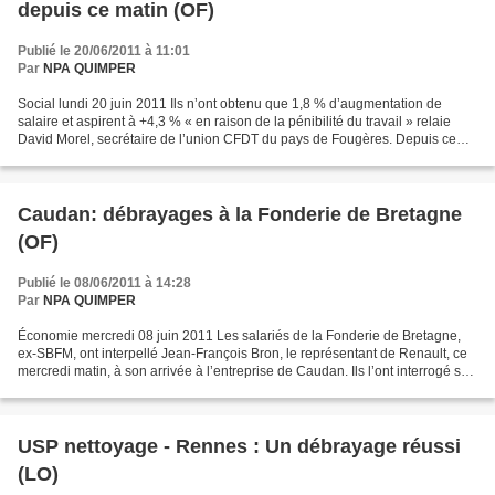
depuis ce matin (OF)
Publié le 20/06/2011 à 11:01
Par
NPA QUIMPER
Social lundi 20 juin 2011 Ils n’ont obtenu que 1,8 % d’augmentation de
salaire et aspirent à +4,3 % « en raison de la pénibilité du travail » relaie
David Morel, secrétaire de l’union CFDT du pays de Fougères. Depuis ce
matin, environ 160 salariés de...
Caudan: débrayages à la Fonderie de Bretagne
(OF)
Publié le 08/06/2011 à 14:28
Par
NPA QUIMPER
Économie mercredi 08 juin 2011 Les salariés de la Fonderie de Bretagne,
ex-SBFM, ont interpellé Jean-François Bron, le représentant de Renault, ce
mercredi matin, à son arrivée à l’entreprise de Caudan. Ils l’ont interrogé sur
l’avenir du site de production,...
USP nettoyage - Rennes : Un débrayage réussi
(LO)