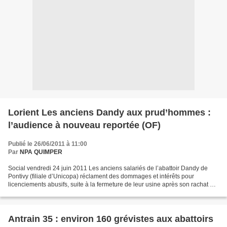
Lorient Les anciens Dandy aux prud’hommes :
l’audience à nouveau reportée (OF)
Publié le 26/06/2011 à 11:00
Par
NPA QUIMPER
Social vendredi 24 juin 2011 Les anciens salariés de l’abattoir Dandy de
Pontivy (filiale d’Unicopa) réclament des dommages et intérêts pour
licenciements abusifs, suite à la fermeture de leur usine après son rachat par
le groupe Terrena. C’était en 2008....
Antrain 35 : environ 160 grévistes aux abattoirs