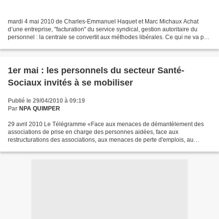
mardi 4 mai 2010 de Charles-Emmanuel Haquet et Marc Michaux Achat
d’une entreprise, "facturation" du service syndical, gestion autoritaire du
personnel : la centrale se convertit aux méthodes libérales. Ce qui ne va pas
sans heurts... A la CGT, Jean-Pierre...
1er mai : les personnels du secteur Santé-
Sociaux invités à se mobiliser
Publié le 29/04/2010 à 09:19
Par
NPA QUIMPER
29 avril 2010 Le Télégramme «Face aux menaces de démantèlement des
associations de prise en charge des personnes aidées, face aux
restructurations des associations, aux menaces de perte d'emplois, au
désengagement de l'État en matière de budget, aux réformes...