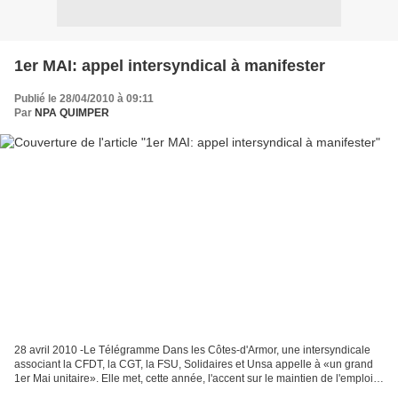
1er MAI: appel intersyndical à manifester
Publié le 28/04/2010 à 09:11
Par
NPA QUIMPER
28 avril 2010 -Le Télégramme Dans les Côtes-d'Armor, une intersyndicale
associant la CFDT, la CGT, la FSU, Solidaires et Unsa appelle à «un grand
1er Mai unitaire». Elle met, cette année, l'accent sur le maintien de l'emploi,
l'amélioration des conditions...