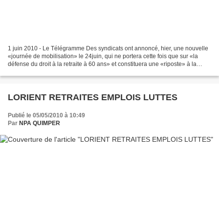
1 juin 2010 - Le Télégramme Des syndicats ont annoncé, hier, une nouvelle
«journée de mobilisation» le 24juin, qui ne portera cette fois que sur «la
défense du droit à la retraite à 60 ans» et constituera une «riposte» à la
réforme gouvernementale, quelques...
LORIENT RETRAITES EMPLOIS LUTTES
Publié le 05/05/2010 à 10:49
Par
NPA QUIMPER