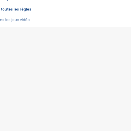
 toutes les règles
s les jeux vidéo
us choquant de Rockstar ? - Le scandale BULLY
e plus moche de Steam
du RÊVE tourne au CAUCHEMAR
pendant 8 heures
it… à tort
umiliés par un jeu vidéo
ire - Final Fantasy 8
ti un empire - Age of Empires
story DOFUS
tard, il crée l'un des pires jeux de tous les temps, MindsEye.