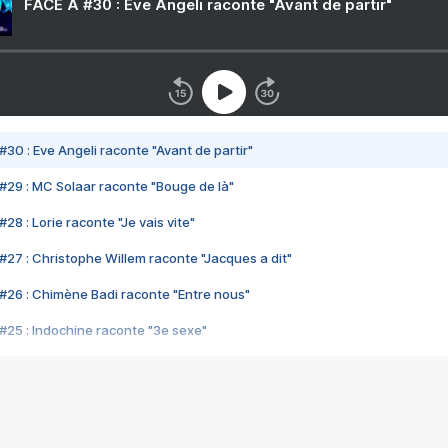
FACE A #30 : Eve Angeli raconte "Avant de partir"
#30 : Eve Angeli raconte "Avant de partir"
#29 : MC Solaar raconte "Bouge de là"
28 : Lorie raconte "Je vais vite"
#27 : Christophe Willem raconte "Jacques a dit"
#26 : Chimène Badi raconte "Entre nous"
#25 : Indochine raconte "3e sexe"
#24 : Zaho raconte "C'est chelou"
#23 : Patrick Bruel raconte "Au café des délices"
#22 : Kyo raconte "Le chemin"