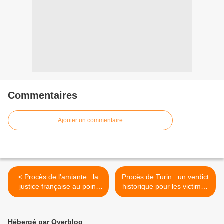
Commentaires
Ajouter un commentaire
< Procès de l'amiante : la
Procès de Turin : un verdict
justice française au point
historique pour les victimes
mort (Le Monde)
de l’amiante (Solidaires) >
Hébergé par Overblog