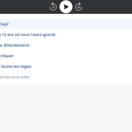
 DayZ
 a 13 ans (et vous l'avez ignoré)
e (littéralement)
im Rayan
 toutes les règles
s les jeux vidéo
us choquant de Rockstar ? - Le scandale BULLY
e plus moche de Steam
du RÊVE tourne au CAUCHEMAR
pendant 8 heures
it… à tort