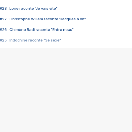
28 : Lorie raconte "Je vais vite"
#27 : Christophe Willem raconte "Jacques a dit"
#26 : Chimène Badi raconte "Entre nous"
#25 : Indochine raconte "3e sexe"
#24 : Zaho raconte "C'est chelou"
#23 : Patrick Bruel raconte "Au café des délices"
#22 : Kyo raconte "Le chemin"
#21 : Nolwenn Leroy raconte "Cassé"
#20 : Patrick Hernandez raconte "Born to be alive"
#19 : Lorie raconte "Près de moi"
#18 : Michael Jones raconte "A nos actes manqués" (avec Jean-Jacque
#17 : Khaled raconte "Aïcha"