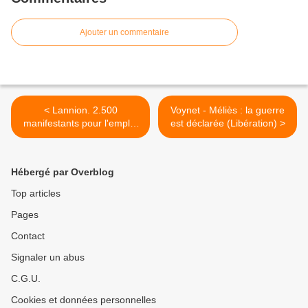
Ajouter un commentaire
< Lannion. 2.500
Voynet - Méliès : la guerre
manifestants pour l'emploi
est déclarée (Libération) >
en Trégor (Le Tél + OF)
Hébergé par Overblog
Top articles
Pages
Contact
Signaler un abus
C.G.U.
Cookies et données personnelles