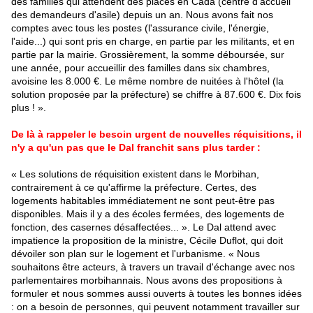
des familles qui attendent des places en Cada (centre d'accueil
des demandeurs d'asile) depuis un an. Nous avons fait nos
comptes avec tous les postes (l'assurance civile, l'énergie,
l'aide...) qui sont pris en charge, en partie par les militants, et en
partie par la mairie. Grossièrement, la somme déboursée, sur
une année, pour accueillir des familles dans six chambres,
avoisine les 8.000 €. Le même nombre de nuitées à l'hôtel (la
solution proposée par la préfecture) se chiffre à 87.600 €. Dix fois
plus ! ».
De là à rappeler le besoin urgent de nouvelles réquisitions, il
n'y a qu'un pas que le Dal franchit sans plus tarder :
« Les solutions de réquisition existent dans le Morbihan,
contrairement à ce qu'affirme la préfecture. Certes, des
logements habitables immédiatement ne sont peut-être pas
disponibles. Mais il y a des écoles fermées, des logements de
fonction, des casernes désaffectées... ». Le Dal attend avec
impatience la proposition de la ministre, Cécile Duflot, qui doit
dévoiler son plan sur le logement et l'urbanisme. « Nous
souhaitons être acteurs, à travers un travail d'échange avec nos
parlementaires morbihannais. Nous avons des propositions à
formuler et nous sommes aussi ouverts à toutes les bonnes idées
: on a besoin de personnes, qui peuvent notamment travailler sur