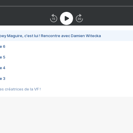
bey Maguire, c'est lui ! Rencontre avec Damien Witecka
e 6
e 5
e 4
e 3
s créatrices de la VF !
e 2
e 1
e Mektoub My Love arrive enfin ! Rencontre avec Shaïn Boumedine et Sal
i : après Toni en famille