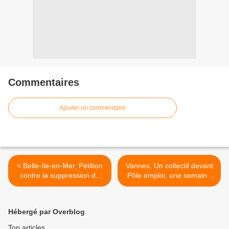
Commentaires
Ajouter un commentaire
< Belle-Ile-en-Mer. Pétition
Vannes. Un collectif devant
contre la suppression du
Pôle emploi, une semaine
service des routes (Le Tél)
après le décès de Djamal
Chaab à Nantes (OF) >
Hébergé par Overblog
Top articles