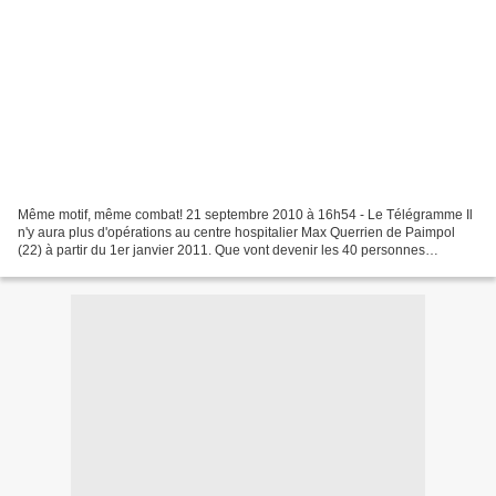
Même motif, même combat! 21 septembre 2010 à 16h54 - Le Télégramme Il
n'y aura plus d'opérations au centre hospitalier Max Querrien de Paimpol
(22) à partir du 1er janvier 2011. Que vont devenir les 40 personnes
travaillant au sein du service chirurgie...