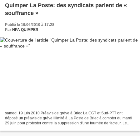
Quimper La Poste: des syndicats parlent de «
souffrance »
Publié le 19/06/2010 à 17:28
Par
NPA QUIMPER
samedi 19 juin 2010 Préavis de grève à Briec La CGT et Sud-PTT ont
déposé un préavis de grève illimité à La Poste de Briec à compter du mardi
29 juin pour protester contre la suppression d'une tournée de facteur. Le
projet aurait selon eux pour conséquence...