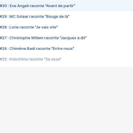
#30 : Eve Angeli raconte "Avant de partir"
#29 : MC Solaar raconte "Bouge de là"
28 : Lorie raconte "Je vais vite"
#27 : Christophe Willem raconte "Jacques a dit"
#26 : Chimène Badi raconte "Entre nous"
#25 : Indochine raconte "3e sexe"
#24 : Zaho raconte "C'est chelou"
#23 : Patrick Bruel raconte "Au café des délices"
#22 : Kyo raconte "Le chemin"
#21 : Nolwenn Leroy raconte "Cassé"
#20 : Patrick Hernandez raconte "Born to be alive"
#19 : Lorie raconte "Près de moi"