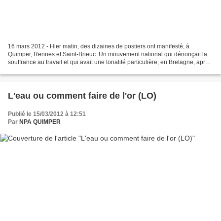
16 mars 2012 - Hier matin, des dizaines de postiers ont manifesté, à
Quimper, Rennes et Saint-Brieuc. Un mouvement national qui dénonçait la
souffrance au travail et qui avait une tonalité particulière, en Bretagne, après
les deux suicides. Les drapeaux...
L'eau ou comment faire de l'or (LO)
Publié le 15/03/2012 à 12:51
Par
NPA QUIMPER