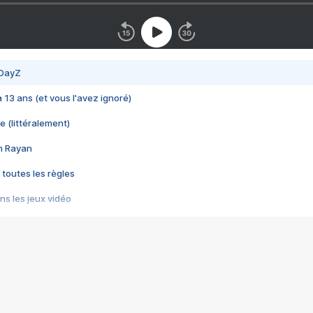
 DayZ
 a 13 ans (et vous l'avez ignoré)
e (littéralement)
im Rayan
 toutes les règles
s les jeux vidéo
us choquant de Rockstar ? - Le scandale BULLY
e plus moche de Steam
du RÊVE tourne au CAUCHEMAR
pendant 8 heures