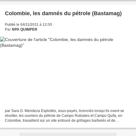
Colombie, les damnés du pétrole (Bastamag)
Publié le 04/11/2011 à 12:55
Par
NPA QUIMPER
par Sara G. Mendeza Exploités, sous-payés, licenciés lorsqu’ils osent se
révolter, les ouvriers du pétrole de Campo Rubiales et Campo Quifa, en
Colombie, travaillent sur un site entouré de grillages barbelés et de
tranchées. Depuis plusieurs mois, 12...