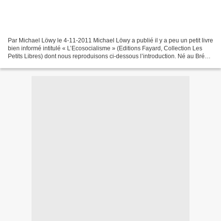
Par Michael Löwy le 4-11-2011 Michael Löwy a publié il y a peu un petit livre
bien informé intitulé « L’Ecosocialisme » (Editions Fayard, Collection Les
Petits Libres) dont nous reproduisons ci-dessous l’introduction. Né au Brésil
et vivant à Paris depuis...