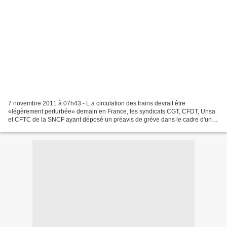
7 novembre 2011 à 07h43 - L a circulation des trains devrait être
«légèrement perturbée» demain en France, les syndicats CGT, CFDT, Unsa
et CFTC de la SNCF ayant déposé un préavis de grève dans le cadre d'une
journée d'action européenne contre la libéralisation...