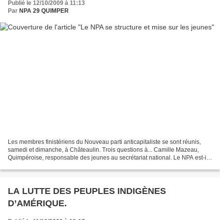
Publié le 12/10/2009 à 11:13
Par
NPA 29 QUIMPER
Les membres finistériens du Nouveau parti anticapitaliste se sont réunis,
samedi et dimanche, à Châteaulin. Trois questions à... Camille Mazeau,
Quimpéroise, responsable des jeunes au secrétariat national. Le NPA est-il
bien implanté dans le département...
LA LUTTE DES PEUPLES INDIGÈNES
D’AMÉRIQUE.