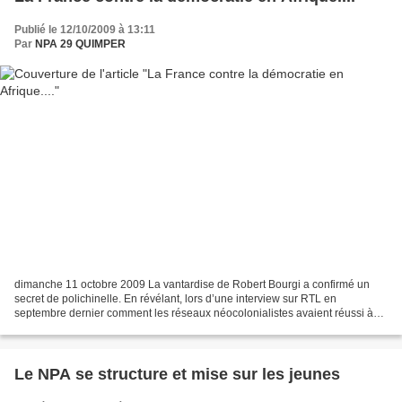
Publié le 12/10/2009 à 13:11
Par
NPA 29 QUIMPER
dimanche 11 octobre 2009 La vantardise de Robert Bourgi a confirmé un
secret de polichinelle. En révélant, lors d’une interview sur RTL en
septembre dernier comment les réseaux néocolonialistes avaient réussi à
virer Bockel, secrétaire d'État à la coopération,...
Le NPA se structure et mise sur les jeunes