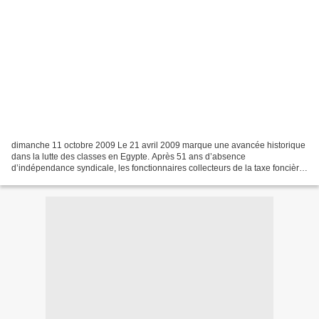
dimanche 11 octobre 2009 Le 21 avril 2009 marque une avancée historique
dans la lutte des classes en Egypte. Après 51 ans d’absence
d’indépendance syndicale, les fonctionnaires collecteurs de la taxe foncière
ont pu officialiser le premier syndicat indépendant,...