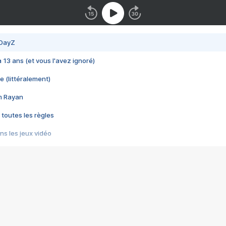
 DayZ
 a 13 ans (et vous l'avez ignoré)
e (littéralement)
im Rayan
 toutes les règles
s les jeux vidéo
us choquant de Rockstar ? - Le scandale BULLY
e plus moche de Steam
du RÊVE tourne au CAUCHEMAR
pendant 8 heures
it… à tort