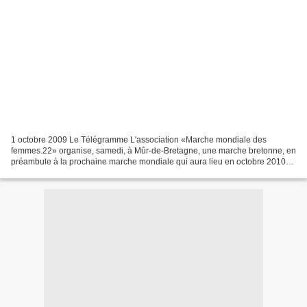
1 octobre 2009 Le Télégramme L'association «Marche mondiale des
femmes.22» organise, samedi, à Mûr-de-Bretagne, une marche bretonne, en
préambule à la prochaine marche mondiale qui aura lieu en octobre 2010
en république démocratique du Congo. Ce mouvement...