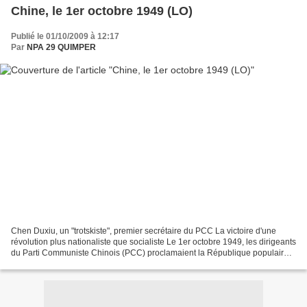
Chine, le 1er octobre 1949 (LO)
Publié le 01/10/2009 à 12:17
Par
NPA 29 QUIMPER
Chen Duxiu, un "trotskiste", premier secrétaire du PCC La victoire d'une
révolution plus nationaliste que socialiste Le 1er octobre 1949, les dirigeants
du Parti Communiste Chinois (PCC) proclamaient la République populaire
de Chine, avec Mao Tsé-toung...