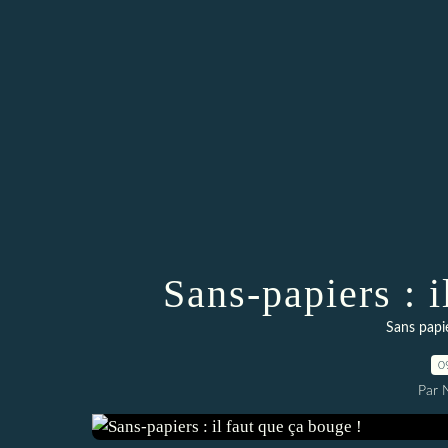
Sans-papiers : i
Sans papie
0
Par