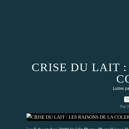
CRISE DU LAIT 
C
Luttes p
0
Par