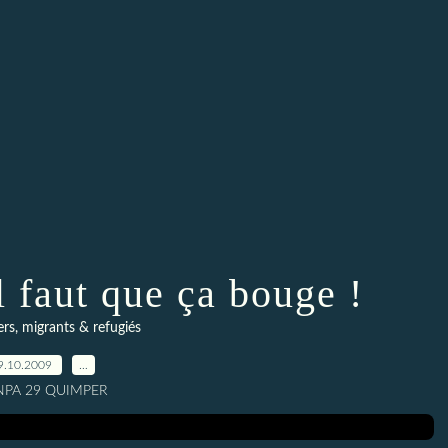
l faut que ça bouge !
rs, migrants & refugiés
9.10.2009
…
 NPA 29 QUIMPER