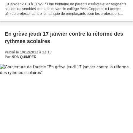
19 janvier 2013 à 11h27 * Une trentaine de parents d'élèves et enseignants
se sont rassemblés ce matin devant le collège Yves Coppens, à Lannion,
afin de protester contre le manque de remplaçants pour les professeurs
absents. * Selon la FCPE et le SNES-FSU,...
En grève jeudi 17 janvier contre la réforme des
rythmes scolaires
Publié le 19/12/2012 à 12:13
Par
NPA QUIMPER