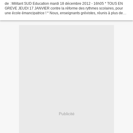
de : Militant SUD Education mardi 18 décembre 2012 - 16h05 * TOUS EN
GREVE JEUDI 17 JANVIER contre la réforme des rythmes scolaires, pour
une école émancipatrice ! * Nous, enseignants grévistes, réunis à plus de
cinquante en assemblée générale le 18 décembre,...
Publicité