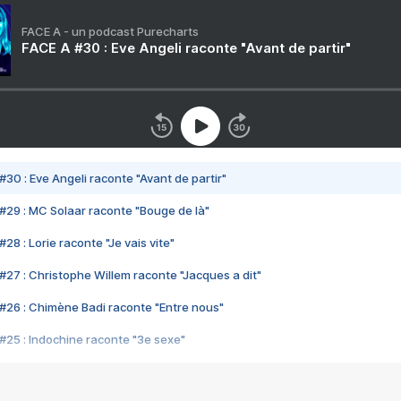
FACE A - un podcast Purecharts
FACE A #30 : Eve Angeli raconte "Avant de partir"
#30 : Eve Angeli raconte "Avant de partir"
#29 : MC Solaar raconte "Bouge de là"
28 : Lorie raconte "Je vais vite"
#27 : Christophe Willem raconte "Jacques a dit"
#26 : Chimène Badi raconte "Entre nous"
#25 : Indochine raconte "3e sexe"
#24 : Zaho raconte "C'est chelou"