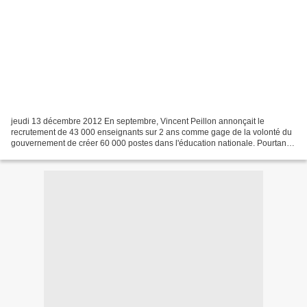
jeudi 13 décembre 2012 En septembre, Vincent Peillon annonçait le
recrutement de 43 000 enseignants sur 2 ans comme gage de la volonté du
gouvernement de créer 60 000 postes dans l'éducation nationale. Pourtant
ces 43 000 recrues compenseront tout juste...