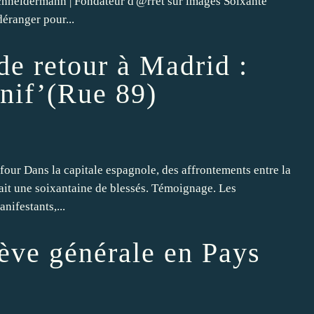
hneidermann | Fondateur d'@rrêt sur images Soixante
déranger pour...
de retour à Madrid :
anif’(Rue 89)
r Dans la capitale espagnole, des affrontements entre la
 fait une soixantaine de blessés. Témoignage. Les
nifestants,...
ève générale en Pays