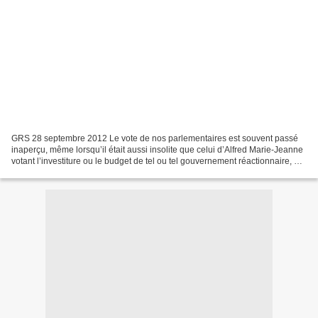
GRS 28 septembre 2012 Le vote de nos parlementaires est souvent passé
inaperçu, même lorsqu’il était aussi insolite que celui d’Alfred Marie-Jeanne
votant l’investiture ou le budget de tel ou tel gouvernement réactionnaire, ou
celui de tel ou tel autre...