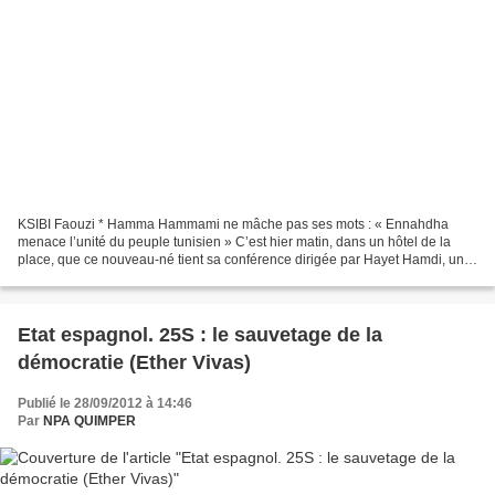
KSIBI Faouzi * Hamma Hammami ne mâche pas ses mots : « Ennahdha
menace l’unité du peuple tunisien » C’est hier matin, dans un hôtel de la
place, que ce nouveau-né tient sa conférence dirigée par Hayet Hamdi, une
militante du Parti de l’Avant-garde Arabe...
Etat espagnol. 25S : le sauvetage de la
démocratie (Ether Vivas)
Publié le 28/09/2012 à 14:46
Par
NPA QUIMPER