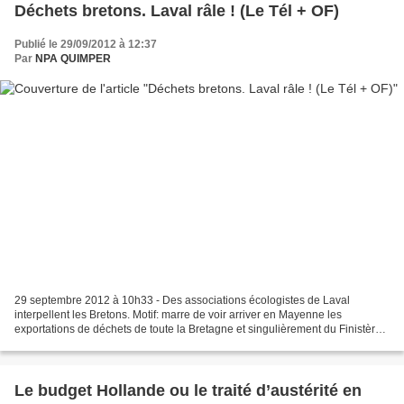
Déchets bretons. Laval râle ! (Le Tél + OF)
Publié le 29/09/2012 à 12:37
Par
NPA QUIMPER
29 septembre 2012 à 10h33 - Des associations écologistes de Laval
interpellent les Bretons. Motif: marre de voir arriver en Mayenne les
exportations de déchets de toute la Bretagne et singulièrement du Finistère:
5.000 camions par an! Il fallait bien...
Le budget Hollande ou le traité d’austérité en