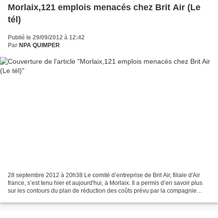
Morlaix,121 emplois menacés chez Brit Air (Le
tél)
Publié le 29/09/2012 à 12:42
Par
NPA QUIMPER
28 septembre 2012 à 20h38 Le comité d’entreprise de Brit Air, filiale d'Air
france, s’est tenu hier et aujourd'hui, à Morlaix. Il a permis d’en savoir plus
sur les contours du plan de réduction des coûts prévu par la compagnie
aérienne. 121 emplois seraient...