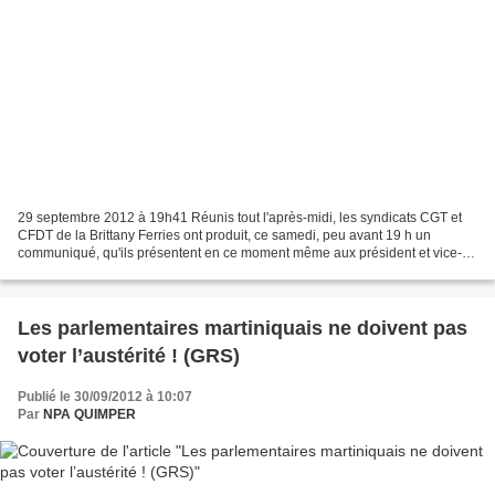
29 septembre 2012 à 19h41 Réunis tout l'après-midi, les syndicats CGT et
CFDT de la Brittany Ferries ont produit, ce samedi, peu avant 19 h un
communiqué, qu'ils présentent en ce moment même aux président et vice-
président de la compagnie maritime. La...
Les parlementaires martiniquais ne doivent pas
voter l’austérité ! (GRS)
Publié le 30/09/2012 à 10:07
Par
NPA QUIMPER