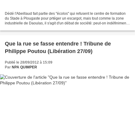
Dédé l'Abeillaud fait partie des "écolos" qui refusent le centre de formation
du Stade à Plougaste pour prtéger un escargot, mais tout comme la zone
industrielle de Daoulas, il s'agit d'un débat de société: peut-on indéfiniment
bétonner la nature pour...
Que la rue se fasse entendre ! Tribune de
Philippe Poutou (Libération 27/09)
Publié le 28/09/2012 à 15:09
Par
NPA QUIMPER