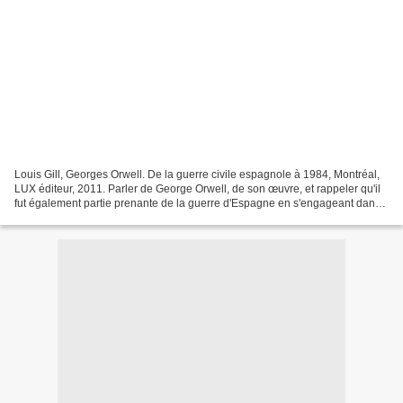
Louis Gill, Georges Orwell. De la guerre civile espagnole à 1984, Montréal,
LUX éditeur, 2011. Parler de George Orwell, de son œuvre, et rappeler qu'il
fut également partie prenante de la guerre d'Espagne en s'engageant dans
les milices du POUM (Parti...