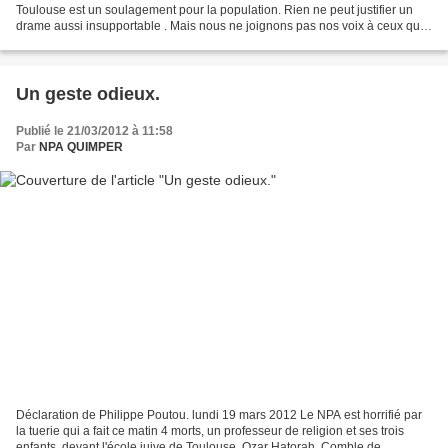
Toulouse est un soulagement pour la population. Rien ne peut justifier un
drame aussi insupportable . Mais nous ne joignons pas nos voix à ceux qui
tentent d'utiliser ces dramatiques événements...
Un geste odieux.
Publié le 21/03/2012 à 11:58
Par
NPA QUIMPER
Déclaration de Philippe Poutou. lundi 19 mars 2012 Le NPA est horrifié par
la tuerie qui a fait ce matin 4 morts, un professeur de religion et ses trois
enfants, devant l'école juive de Toulouse, Ozar Hatorah. Comble de