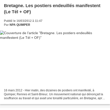
Bretagne. Les postiers endeuillés manifestent
(Le Tél + OF)
Publié le 16/03/2012 à 11:47
Par
NPA QUIMPER
16 mars 2012 - Hier matin, des dizaines de postiers ont manifesté, à
Quimper, Rennes et Saint-Brieuc. Un mouvement national qui dénonçait la
souffrance au travail et qui avait une tonalité particulière, en Bretagne, après
les deux suicides. Les drapeaux...