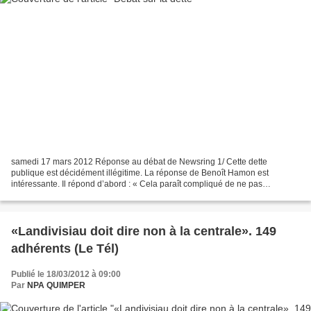
samedi 17 mars 2012 Réponse au débat de Newsring 1/ Cette dette
publique est décidément illégitime. La réponse de Benoît Hamon est
intéressante. Il répond d’abord : « Cela paraît compliqué de ne pas
rembourser l’argent que l’on doit, même si cette dette...
«Landivisiau doit dire non à la centrale». 149
adhérents (Le Tél)
Publié le 18/03/2012 à 09:00
Par
NPA QUIMPER