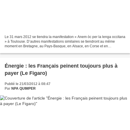
Le 31 mars 2012 se tiendra la manifestation « Anem òc per la lenga occitana
» à Toulouse. D’autres manifestations similaires se tiendront au même
moment en Bretagne, au Pays-Basque, en Alsace, en Corse et en
Catalogne. En 2009, à Carcassonne nous étions...
Énergie : les Français peinent toujours plus à
payer (Le Figaro)
Publié le 21/03/2012 à 08:47
Par
NPA QUIMPER