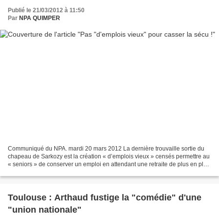
Publié le 21/03/2012 à 11:50
Par
NPA QUIMPER
Communiqué du NPA. mardi 20 mars 2012 La dernière trouvaille sortie du
chapeau de Sarkozy est la création « d’emplois vieux » censés permettre au
« seniors » de conserver un emploi en attendant une retraite de plus en plus
tardive. Il a préconisé dimanche...
Toulouse : Arthaud fustige la "comédie" d'une
"union nationale"