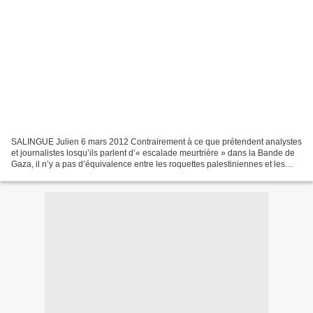
SALINGUE Julien 6 mars 2012 Contrairement à ce que prétendent analystes
et journalistes losqu’ils parlent d’« escalade meurtrière » dans la Bande de
Gaza, il n’y a pas d’équivalence entre les roquettes palestiniennes et les
bombes israéliennes. Vendredi...