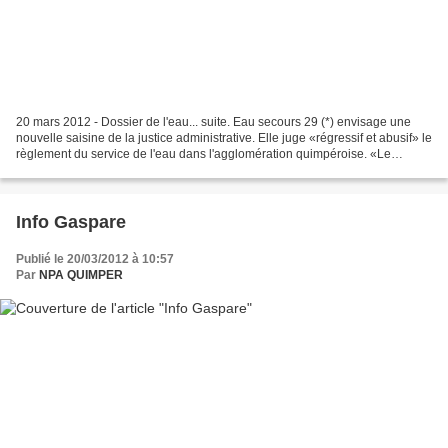
20 mars 2012 - Dossier de l'eau... suite. Eau secours 29 (*) envisage une
nouvelle saisine de la justice administrative. Elle juge «régressif et abusif» le
règlement du service de l'eau dans l'agglomération quimpéroise. «Le
président de l'agglomération...
Info Gaspare
Publié le 20/03/2012 à 10:57
Par
NPA QUIMPER