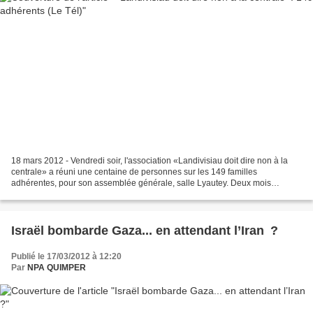
18 mars 2012 - Vendredi soir, l'association «Landivisiau doit dire non à la
centrale» a réuni une centaine de personnes sur les 149 familles
adhérentes, pour son assemblée générale, salle Lyautey. Deux mois
d'actions Le rapport d'activité des deuxmois...
Israël bombarde Gaza... en attendant l’Iran ?
Publié le 17/03/2012 à 12:20
Par
NPA QUIMPER