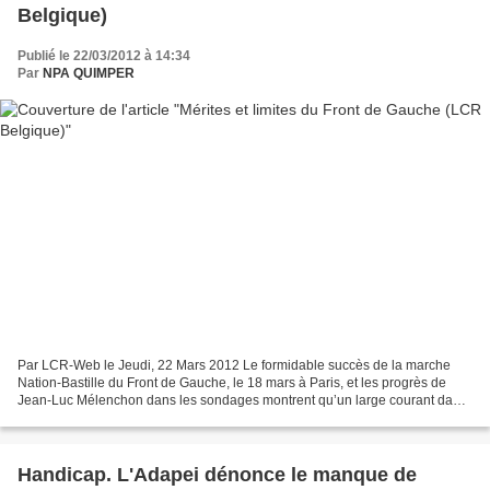
Belgique)
Publié le 22/03/2012 à 14:34
Par
NPA QUIMPER
Par LCR-Web le Jeudi, 22 Mars 2012 Le formidable succès de la marche
Nation-Bastille du Front de Gauche, le 18 mars à Paris, et les progrès de
Jean-Luc Mélenchon dans les sondages montrent qu’un large courant dans
la société française veut à la fois battre...
Handicap. L'Adapei dénonce le manque de