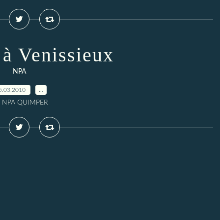
 à Venissieux
NPA
5.03.2010
…
r NPA QUIMPER