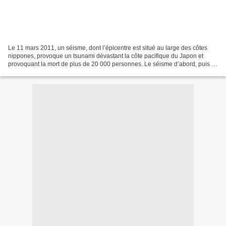
Le 11 mars 2011, un séisme, dont l’épicentre est situé au large des côtes
nippones, provoque un tsunami dévastant la côte pacifique du Japon et
provoquant la mort de plus de 20 000 personnes. Le séisme d’abord, puis le
tsunami, touchent de plein fouet...