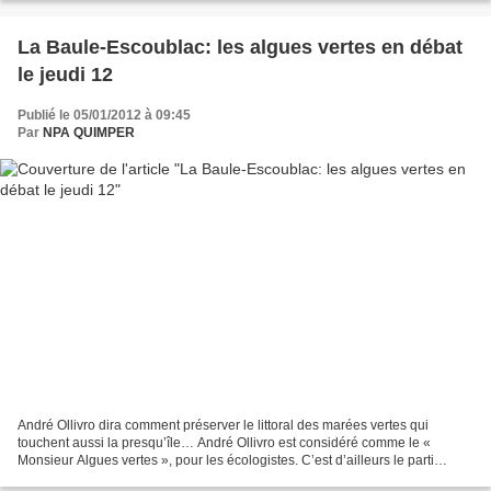
La Baule-Escoublac: les algues vertes en débat
le jeudi 12
Publié le 05/01/2012 à 09:45
Par
NPA QUIMPER
André Ollivro dira comment préserver le littoral des marées vertes qui
touchent aussi la presqu’île… André Ollivro est considéré comme le «
Monsieur Algues vertes », pour les écologistes. C’est d’ailleurs le parti
Europe Ecologie-Les Verts de La Presqu’île...