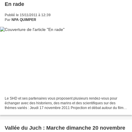
En rade
Publié le 15/11/2011 à 12:39
Par
NPA QUIMPER
Le SHD et ses partenaires vous proposent plusieurs rendez-vous pour
échanger avec des historiens, des marins et des scientifiques sur des
thèmes variés : Jeudi 17 novembre 2011 Projection et débat autour du film «
En rade » Faculté V. Segalen, 18h En...
Vallée du Juch : Marche dimanche 20 novembre