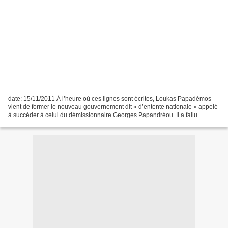
date: 15/11/2011 À l’heure où ces lignes sont écrites, Loukas Papadémos
vient de former le nouveau gouvernement dit « d’entente nationale » appelé
à succéder à celui du démissionnaire Georges Papandréou. Il a fallu
plusieurs jours de tergiversations et...