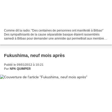
Comme dit la radio: "Des centaines de personnes ont manifesté à Bilbao"
Des sympathisants de la cause séparatiste basque étaient rassemblés
samedi à Bilbao pour demander une amnistie qui permettrait aux membres
de l’ETA incarcérés de purger le reste de...
Fukushima, neuf mois après
Publié le 09/01/2012 à 10:21
Par
NPA QUIMPER