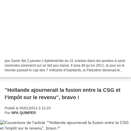
par Samir Abi 3 janvier L’éphéméride du 31 octobre dans les années à venir
reviendra sûrement sur un fait peu banal. Il sera dit qu’en 2011, le jour où le
monde passait le cap des 7 milliards d’habitants, la Palestine devenait le
195ème État membre de...
"Hollande ajournerait la fusion entre la CSG et
l’impôt sur le revenu", bravo !
Publié le 05/01/2012 à 12:25
Par
NPA QUIMPER